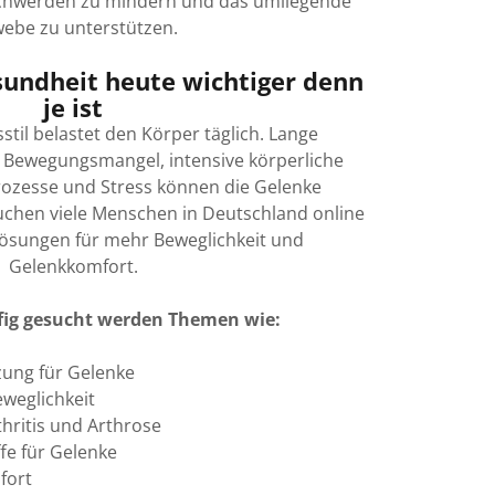
eschwerden zu mindern und das umliegende
ebe zu unterstützen.
ndheit heute wichtiger denn
je ist
il belastet den Körper täglich. Lange
n, Bewegungsmangel, intensive körperliche
prozesse und Stress können die Gelenke
chen viele Menschen in Deutschland online
Lösungen für mehr Beweglichkeit und
Gelenkkomfort.
fig gesucht werden Themen wie:
zung für Gelenke
eweglichkeit
hritis und Arthrose
ffe für Gelenke
fort